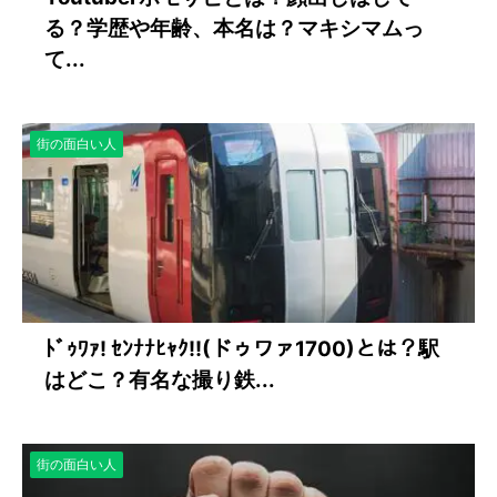
る？学歴や年齢、本名は？マキシマムっ
て...
街の面白い人
ﾄﾞｩﾜｧ! ｾﾝﾅﾅﾋｬｸ!!(ドゥワァ1700)とは？駅
はどこ？有名な撮り鉄...
街の面白い人