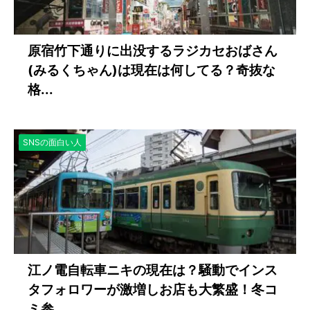
原宿竹下通りに出没するラジカセおばさん
(みるくちゃん)は現在は何してる？奇抜な
格...
SNSの面白い人
江ノ電自転車ニキの現在は？騒動でインス
タフォロワーが激増しお店も大繁盛！冬コ
ミ参...