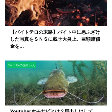
【バイトテロの末路】バイト中に悪ふざけ
した写真をＳＮＳに載せ大炎上、巨額賠償
金を...
Youtubeの面白い人
Youtuberホモサピとは？顔出しはして