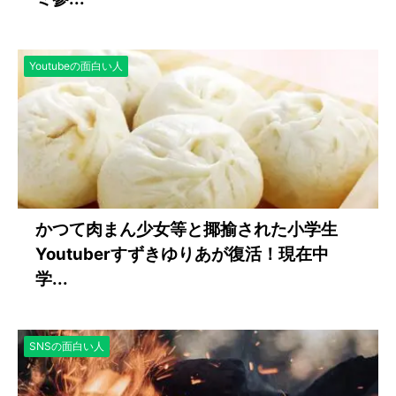
Youtubeの面白い人
かつて肉まん少女等と揶揄された小学生
Youtuberすずきゆりあが復活！現在中
学...
SNSの面白い人