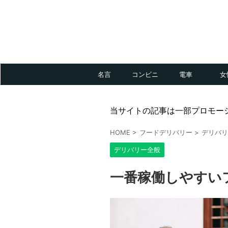
名言
コンビニ
電車
女
当サイトの記事は一部プロモー
HOME
>
フードデリバリー
>
デリバリ
デリバリー全般
一番稼働しやすい