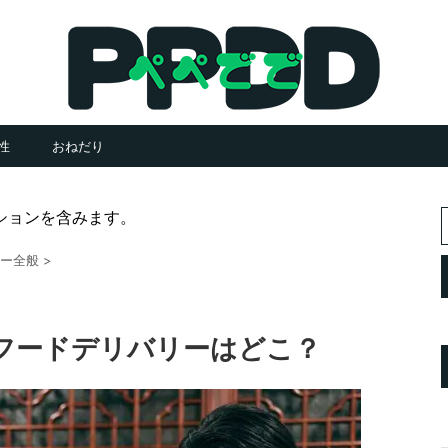
性
おねだり
ションを含みます。
ー全般
>
フードデリバリーはどこ？