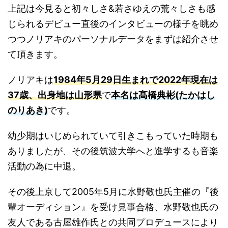
上記は今見ると初々しさ&若さゆえの荒々しさも感
じられるデビュー直後のインタビューの様子を眺め
つつノリアキのパーソナルデータをまずは紹介させ
て頂きます。
ノリアキは
1984年5月29日生まれで2022年現在は
37歳、出身地は山形県
で
本名は髙橋典彬(たかはし
のりあき)
です。
幼少期はいじめられていて引きこもっていた時期も
ありましたが、その後筑波大学へと進学するも音楽
活動の為に中退。
その後上京して2005年5月に水野敬也氏主催の『後
輩オーディション』を受け見事合格、水野敬也氏の
友人である古屋雄作氏との共同プロデュースにより