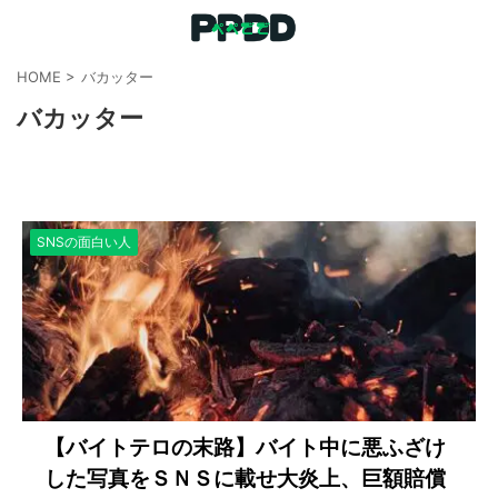
HOME
>
バカッター
バカッター
SNSの面白い人
【バイトテロの末路】バイト中に悪ふざけ
した写真をＳＮＳに載せ大炎上、巨額賠償